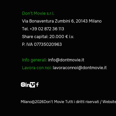
Don’t Movie s.r.l.
Via Bonaventura Zumbini 6, 20143 Milano
Tel. +39 02 872 36 113
Share capital: 20.000 € i.v.
P. IVA 07735020963
Info generali:
info@dontmovie.it
Lavora con noi:
lavoraconnoi@dontmovie.it



Milano©
2026
Don’t Movie Tutti i diritti riservati / Web