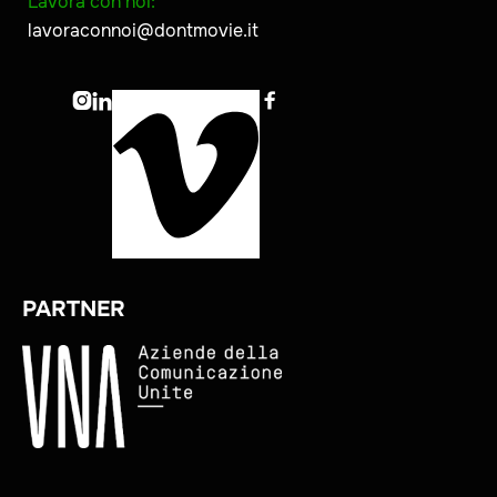
Lavora con noi:
lavoraconnoi@dontmovie.it



PARTNER